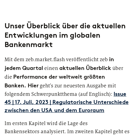
Marktstudie unter Versicherern:
Private Banking & Wealth
Operations der Zukunft
Management
Kompositversicherer
Unser Überblick über die aktuellen
Regulierung & Sonderprüfungen
Krankenversicherer
Entwicklungen im globalen
Lebensversicherer
Bankenmarkt
Themen
für Financial Services
in
Mit dem zeb.market.flash veröffentlicht zeb
Spezialinstitute &
jedem Quartal
aktuellen Überblick
einen
über
Transformationskompetenz entlang der gesamten
Techunternehmen
Wertschöpfungskette
Performance der weltweit größten
die
Banken. Hier
geht's zur neuesten Ausgabe mit
Your search unfortunately did not yield any results. Please
Fintechs
Issue
folgendem Schwerpunktthema (auf Englisch):
change your search criteria and try again.
45 | 17. Juli, 2023 | Regulatorische Unterschiede
Leasinggesellschaften
zwischen den USA und dem Euroraum
Im ersten Kapitel wird die Lage des
Bankensektors analysiert. Im zweiten Kapitel geht es