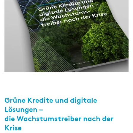
Genossenschaftsbanken
Digital Services Hub & Tools
Großbanken
Insights
zeb - partners for
für Financial Services
change
Diversität & Inklusion
Pfandbriefbanken
Die neuesten Nachrichten zu interessanten Veröffentlichungen,
Mit Unternehmergeist, strategischem Denken, aber vor
HR-Strategie & Management
Veranstaltungen, Pressemitteilungen, Interviews und vielem
allem durch das Vertrauen unserer Kunden hat sich zeb
Privatbanken
mehr von zeb.
als eine der führenden Strategie-, Management- und IT-
Investment & Asset Management
Beratungen für die europäische
Sparkassen
Finanzdienstleistungsbranche etabliert.
IT-Compliance & Cyberresilienz
Landesförderbanken
Mit unserer Unterstützung begegnen unsere Kunden
drängenden Themen und Herausforderungen, die sich
Nachhaltigkeit & ESG
Versicherungen
aus dem Wandel der Branche und neuen
Grüne Kredite und digitale
aufsichtsrechtlichen Anforderungen ergeben. Gemeinsam
Payments & Cards
Lösungen –
meistern wir die einzige Konstante – die Veränderung. Als
Themen
„partners for change“ begleiten wir Finanzintermediäre in
die Wachstumstreiber nach der
Pricing & Ertrag
Europa bei ihrer erfolgreichen Transformation.
Krise
PUBLIKATION
Sparten