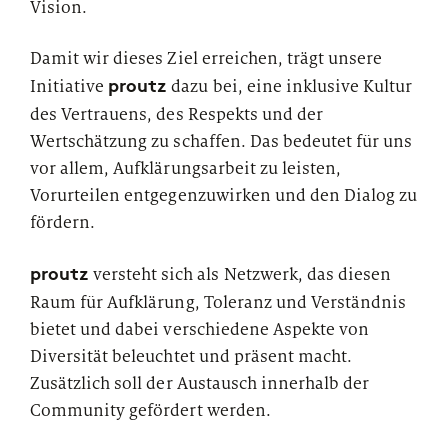
Vision.
European Asset Management Study
Private Banking & Wealth
2026
Management
Kompositversicherer
Damit wir dieses Ziel erreichen, trägt unsere
proutz
Initiative
dazu bei, eine inklusive Kultur
Regulierung & Sonderprüfungen
Krankenversicherer
des Vertrauens, des Respekts und der
Wertschätzung zu schaffen. Das bedeutet für uns
Lebensversicherer
vor allem, Aufklärungsarbeit zu leisten,
Themen
für Financial Services
Vorurteilen entgegenzuwirken und den Dialog zu
Spezialinstitute &
fördern.
Transformationskompetenz entlang der gesamten
Techunternehmen
Wertschöpfungskette
proutz
versteht sich als Netzwerk, das diesen
Fintechs
Raum für Aufklärung, Toleranz und Verständnis
bietet und dabei verschiedene Aspekte von
Leasinggesellschaften
Diversität beleuchtet und präsent macht.
Zusätzlich soll der Austausch innerhalb der
Community gefördert werden.