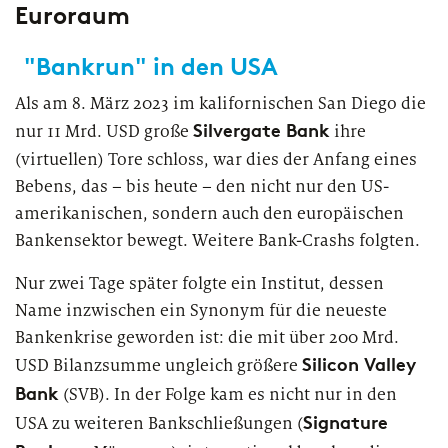
European Asset Management Study
Private Banking & Wealth
Euroraum
2026
Management
Kompositversicherer
"Bankrun" in den USA
Regulierung & Sonderprüfungen
Krankenversicherer
Als am 8. März 2023 im kalifornischen San Diego die
Silvergate Bank
nur 11 Mrd. USD große
ihre
Lebensversicherer
(virtuellen) Tore schloss, war dies der Anfang eines
Bebens, das – bis heute – den nicht nur den US-
Themen
für Financial Services
amerikanischen, sondern auch den europäischen
Spezialinstitute &
Transformationskompetenz entlang der gesamten
Bankensektor bewegt. Weitere Bank-Crashs folgten.
Techunternehmen
Wertschöpfungskette
Nur zwei Tage später folgte ein Institut, dessen
Fintechs
Name inzwischen ein Synonym für die neueste
Bankenkrise geworden ist: die mit über 200 Mrd.
Leasinggesellschaften
Silicon Valley
USD Bilanzsumme ungleich größere
Bank
(SVB). In der Folge kam es nicht nur in den
Signature
USA zu weiteren Bankschließungen (