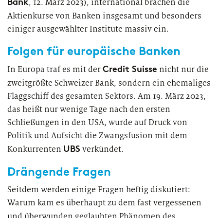
Bank
, 12. März 2023), international brachen die
Aktienkurse von Banken insgesamt und besonders
PUBLIKATION
einiger ausgewählter Institute massiv ein.
Marktstudie unter Versicherern:
Folgen für europäische Banken
Operations der Zukunft
Credit Suisse
In Europa traf es mit der
nicht nur die
zweitgrößte Schweizer Bank, sondern ein ehemaliges
Flaggschiff des gesamten Sektors. Am 19. März 2023,
das heißt nur wenige Tage nach den ersten
Schließungen in den USA, wurde auf Druck von
Politik und Aufsicht die Zwangsfusion mit dem
UBS
Konkurrenten
verkündet.
Drängende Fragen
Seitdem werden einige Fragen heftig diskutiert:
Warum kam es überhaupt zu dem fast vergessenen
und überwunden geglaubten Phänomen des