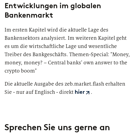
European Asset Management Study
Private Banking & Wealth
Entwicklungen im globalen
2026
Management
Kompositversicherer
Bankenmarkt
Regulierung & Sonderprüfungen
Krankenversicherer
Im ersten Kapitel wird die aktuelle Lage des
Bankensektors analysiert. Im weiteren Kapitel geht
Lebensversicherer
es um die wirtschaftliche Lage und wesentliche
Treiber des Bankgeschäfts. Themen-Special: "
Money,
Themen
für Financial Services
money, money? – Central banks’ own answer to the
Spezialinstitute &
Transformationskompetenz entlang der gesamten
crypto boom"
Techunternehmen
Wertschöpfungskette
Die aktuelle Ausgabe des zeb.market.flash erhalten
Fintechs
Sie - nur auf Englisch - direkt
.
hier
Leasinggesellschaften
Sprechen Sie uns gerne an