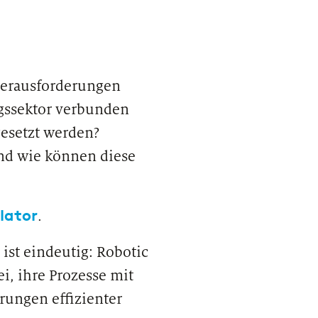
 Herausforderungen
ngssektor verbunden
gesetzt werden?
und wie können diese
lator
AST
.
aus einem Praktikum eine Karriere bei
 werden kann
ist eindeutig: Robotic
i, ihre Prozesse mit
rungen effizienter