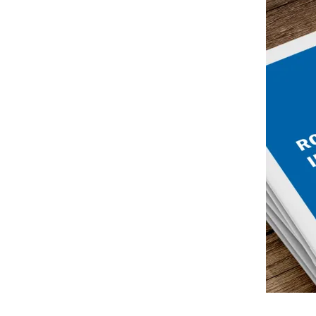
Großbanken
Digital Services Hub & Tools
Pfandbriefbanken
Diversität & Inklusion
Privatbanken
HR-Strategie & Management
Sparkassen
Investment & Asset Management
Landesförderbanken
IT-Compliance & Cyberresilienz
Nachhaltigkeit & ESG
Payments & Cards
Pricing & Ertrag