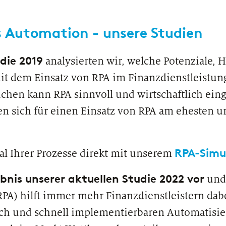
Sparkassen davon profitieren können
ist.
s Automation - unsere Studien
die 2019
analysierten wir, welche Potenziale,
mit dem Einsatz von RPA im Finanzdienstleistu
ichen kann RPA sinnvoll und wirtschaftlich ein
en sich für einen Einsatz von RPA am ehesten 
RPA-Simu
ial Ihrer Prozesse direkt mit unserem
PUBLIKATION
PODC
OmniKI: Der Schlüssel zum Erfolg
Wie 
zeb
ebnis unserer aktuellen Studie 2022 vor
und 
PA) hilft immer mehr Finanzdienstleistern dabe
fach und schnell implementierbaren Automatisie