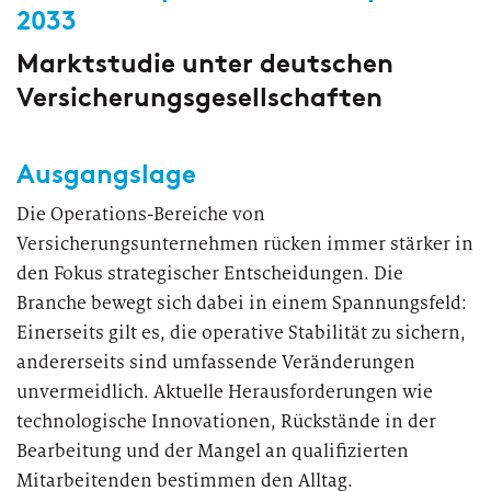
European Asset Management Study
Private Banking & Wealth
2033
2026
Management
Kompositversicherer
Marktstudie unter deutschen
Versicherungsgesellschaften
Regulierung & Sonderprüfungen
Krankenversicherer
Lebensversicherer
Ausgangslage
Themen
für Financial Services
Die Operations-Bereiche von
Spezialinstitute &
Versicherungsunternehmen rücken immer stärker in
Transformationskompetenz entlang der gesamten
Techunternehmen
den Fokus strategischer Entscheidungen. Die
Wertschöpfungskette
Branche bewegt sich dabei in einem Spannungsfeld:
Fintechs
Einerseits gilt es, die operative Stabilität zu sichern,
andererseits sind umfassende Veränderungen
Leasinggesellschaften
unvermeidlich. Aktuelle Herausforderungen wie
technologische Innovationen, Rückstände in der
Bearbeitung und der Mangel an qualifizierten
Mitarbeitenden bestimmen den Alltag.