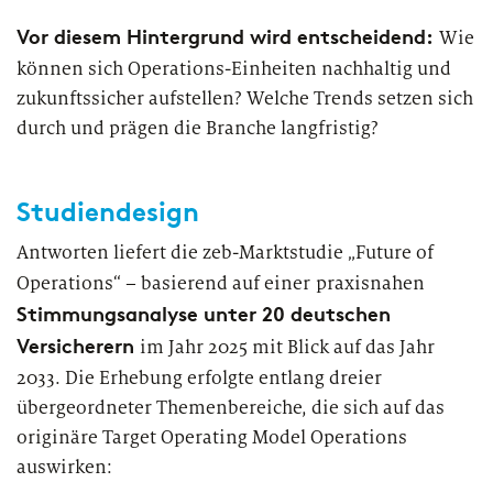
Vor diesem Hintergrund wird entscheidend
:
Wie
INTERVIEW
können sich Operations-Einheiten nachhaltig und
Zukunft Leasing: Warum Stillstand
zukunftssicher aufstellen? Welche Trends setzen sich
keine Option ist
durch und prägen die Branche langfristig?
Studiendesign
Antworten liefert die zeb-Marktstudie „Future of
Operations“ – basierend auf einer
praxisnahen
Stimmungsanalyse unter 20 deutschen
Versicherern
im Jahr 2025 mit Blick auf das Jahr
2033. Die Erhebung erfolgte entlang dreier
übergeordneter Themenbereiche, die sich auf das
originäre Target Operating Model Operations
auswirken: