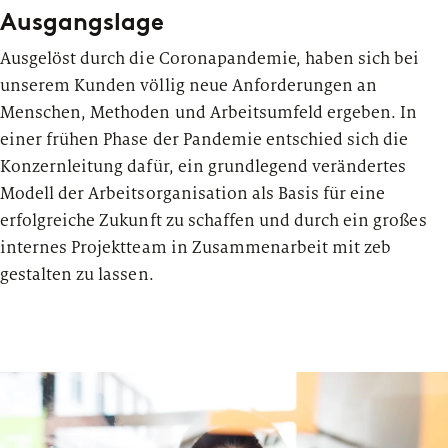
Genossenschaftsbanken
Ausgangslage
Digital Services Hub & Tools
Großbanken
Ausgelöst durch die Coronapandemie, haben sich bei
unserem Kunden völlig neue Anforderungen an
Insights
zeb - partners for
für Financial Services
change
Diversität & Inklusion
Pfandbriefbanken
Menschen, Methoden und Arbeitsumfeld ergeben. In
Die neuesten Nachrichten zu interessanten Veröffentlichungen,
Mit Unternehmergeist, strategischem Denken, aber vor
einer frühen Phase der Pandemie entschied sich die
HR-Strategie & Management
Veranstaltungen, Pressemitteilungen, Interviews und vielem
allem durch das Vertrauen unserer Kunden hat sich zeb
Privatbanken
Konzernleitung dafür, ein grundlegend verändertes
mehr von zeb.
als eine der führenden Strategie-, Management- und IT-
Modell der Arbeitsorganisation als Basis für eine
Investment & Asset Management
Beratungen für die europäische
Sparkassen
erfolgreiche Zukunft zu schaffen und durch ein großes
Finanzdienstleistungsbranche etabliert.
internes Projektteam in Zusammenarbeit mit zeb
IT-Compliance & Cyberresilienz
Landesförderbanken
gestalten zu lassen.
Mit unserer Unterstützung begegnen unsere Kunden
drängenden Themen und Herausforderungen, die sich
Nachhaltigkeit & ESG
Versicherungen
aus dem Wandel der Branche und neuen
aufsichtsrechtlichen Anforderungen ergeben. Gemeinsam
Payments & Cards
meistern wir die einzige Konstante – die Veränderung. Als
Themen
„partners for change“ begleiten wir Finanzintermediäre in
Pricing & Ertrag
Europa bei ihrer erfolgreichen Transformation.
PUBLIKATION
Sparten