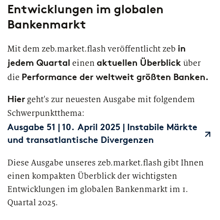
European Asset Management Study
Private Banking & Wealth
Entwicklungen im globalen
2026
Management
Kompositversicherer
Bankenmarkt
Regulierung & Sonderprüfungen
Krankenversicherer
in
Mit dem zeb.market.flash veröffentlicht zeb
jedem Quartal
aktuellen Überblick
einen
über
Lebensversicherer
Performance der weltweit größten Banken.
die
Themen
für Financial Services
Hier
geht's zur neuesten Ausgabe mit folgendem
Spezialinstitute &
Transformationskompetenz entlang der gesamten
Schwerpunktthema:
Techunternehmen
Wertschöpfungskette
Ausgabe 51 | 10. April 2025 | Instabile Märkte
und transatlantische Divergenzen
Fintechs
Diese Ausgabe unseres zeb.market.flash gibt Ihnen
Leasinggesellschaften
einen kompakten Überblick der wichtigsten
Entwicklungen im globalen Bankenmarkt im 1.
Quartal 2025.