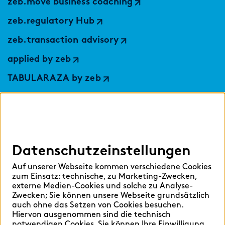
zeb.move business coaching
zeb.regulatory Hub
zeb.transaction advisory
applied by zeb
TABULARAZA by zeb
Digital Services Hub
findic
Datenschutzeinstellungen
Hilfen
Auf unserer Webseite kommen verschiedene Cookies
Sprache auswählen:
zum Einsatz: technische, zu Marketing-Zwecken,
externe Medien-Cookies und solche zu Analyse-
Zwecken; Sie können unsere Webseite grundsätzlich
auch ohne das Setzen von Cookies besuchen.
Hiervon ausgenommen sind die technisch
Deutsch
English
notwendigen Cookies. Sie können Ihre Einwilligung