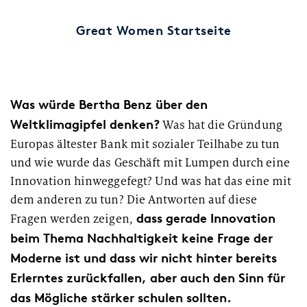
European Asset Management Study
Private Banking & Wealth
2026
Management
Kompositversicherer
Great Women Startseite
Regulierung & Sonderprüfungen
Krankenversicherer
Lebensversicherer
Was würde Bertha Benz über den
Weltklimagipfel denken?
Was hat die Gründung
Themen
für Financial Services
Europas ältester Bank mit sozialer Teilhabe zu tun
Spezialinstitute &
Transformationskompetenz entlang der gesamten
und wie wurde das Geschäft mit Lumpen durch eine
Techunternehmen
Wertschöpfungskette
Innovation hinweggefegt? Und was hat das eine mit
dem anderen zu tun? Die Antworten auf diese
Fintechs
dass gerade Innovation
Fragen werden zeigen,
beim Thema Nachhaltigkeit keine Frage der
Leasinggesellschaften
Moderne ist und dass wir nicht hinter bereits
Erlerntes zurückfallen, aber auch den Sinn für
das Mögliche stärker schulen sollten.