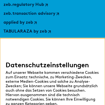
zeb.regulatory Hub
zeb.transaction advisory
applied by zeb
TABULARAZA by zeb
Digital Services Hub
findic
Datenschutzeinstellungen
Hilfen
Auf unserer Webseite kommen verschiedene Cookies
Sprache auswählen:
zum Einsatz: technische, zu Marketing-Zwecken,
externe Medien-Cookies und solche zu Analyse-
Zwecken; Sie können unsere Webseite grundsätzlich
auch ohne das Setzen von Cookies besuchen.
Hiervon ausgenommen sind die technisch
Deutsch
English
notwendigen Cookies. Sie können Ihre Einwilligung
zu ganzen Kategorien geben.