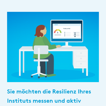
PUBLIKATION
Marktstudie unter Versicherern:
Operations der Zukunft
Sie möchten die Resilienz Ihres
Instituts messen und aktiv