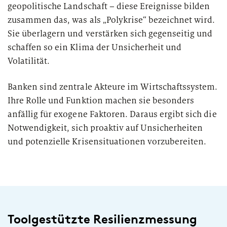
European Asset Management Study
Private Banking & Wealth
geopolitische Landschaft – diese Ereignisse bilden
2026
Management
zusammen das, was als „Polykrise“ bezeichnet wird.
Kompositversicherer
Sie überlagern und verstärken sich gegenseitig und
Regulierung & Sonderprüfungen
Krankenversicherer
schaffen so ein Klima der Unsicherheit und
Volatilität.
Lebensversicherer
Banken sind zentrale Akteure im Wirtschaftssystem.
Themen
für Financial Services
Ihre Rolle und Funktion machen sie besonders
Spezialinstitute &
anfällig für exogene Faktoren. Daraus ergibt sich die
Transformationskompetenz entlang der gesamten
Techunternehmen
Wertschöpfungskette
Notwendigkeit, sich proaktiv auf Unsicherheiten
und potenzielle Krisensituationen vorzubereiten.
Fintechs
Leasinggesellschaften
Toolgestützte Resilienzmessung