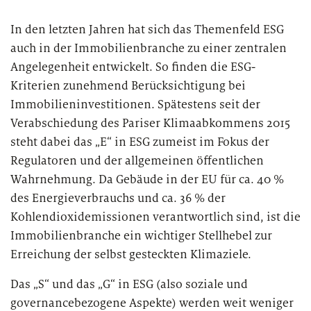
European Asset Management Study
Private Banking & Wealth
2026
Management
In den letzten Jahren hat sich das Themenfeld ESG
Kompositversicherer
auch in der Immobilienbranche zu einer zentralen
Regulierung & Sonderprüfungen
Krankenversicherer
Angelegenheit entwickelt. So finden die ESG-
Kriterien zunehmend Berücksichtigung bei
Lebensversicherer
Immobilieninvestitionen. Spätestens seit der
Verabschiedung des Pariser Klimaabkommens 2015
Themen
für Financial Services
steht dabei das „E“ in ESG zumeist im Fokus der
Spezialinstitute &
Transformationskompetenz entlang der gesamten
Regulatoren und der allgemeinen öffentlichen
Techunternehmen
Wertschöpfungskette
Wahrnehmung. Da Gebäude in der EU für ca. 40 %
des Energieverbrauchs und ca. 36 % der
Fintechs
Kohlendioxidemissionen verantwortlich sind, ist die
Immobilienbranche ein wichtiger Stellhebel zur
Leasinggesellschaften
Erreichung der selbst gesteckten Klimaziele.
Das „S“ und das „G“ in ESG (also soziale und
governancebezogene Aspekte) werden weit weniger