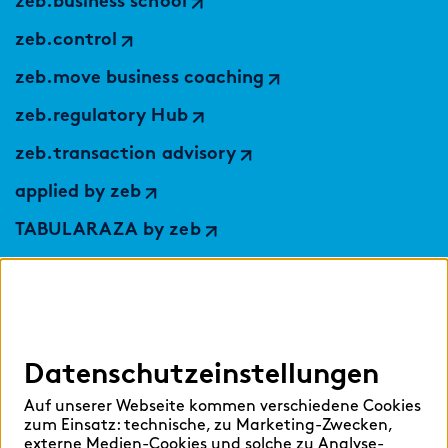
zeb.business school
zeb.control
zeb.move business coaching
zeb.regulatory Hub
zeb.transaction advisory
applied by zeb
TABULARAZA by zeb
Digital Services Hub
findic
Datenschutzeinstellungen
Hilfen
Auf unserer Webseite kommen verschiedene Cookies
Sprache auswählen:
zum Einsatz: technische, zu Marketing-Zwecken,
externe Medien-Cookies und solche zu Analyse-