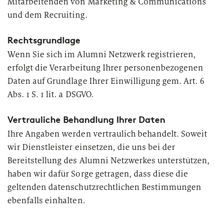
Mitarbeitenden von Marketing & Communications
European Asset Management Study
Private Banking & Wealth
2026
und dem Recruiting.
Management
Kompositversicherer
Rechtsgrundlage
Regulierung & Sonderprüfungen
Krankenversicherer
Wenn Sie sich im Alumni Netzwerk registrieren,
erfolgt die Verarbeitung Ihrer personenbezogenen
Lebensversicherer
Daten auf Grundlage Ihrer Einwilligung gem. Art. 6
Themen
für Financial Services
Abs. 1 S. 1 lit. a DSGVO.
Spezialinstitute &
Transformationskompetenz entlang der gesamten
Vertrauliche Behandlung Ihrer Daten
Techunternehmen
Wertschöpfungskette
Ihre Angaben werden vertraulich behandelt. Soweit
wir Dienstleister einsetzen, die uns bei der
Fintechs
Bereitstellung des Alumni Netzwerkes unterstützen,
Leasinggesellschaften
haben wir dafür Sorge getragen, dass diese die
geltenden datenschutzrechtlichen Bestimmungen
ebenfalls einhalten.