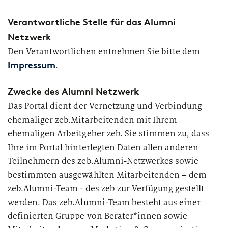
Genossenschaftsbanken
Digital Services Hub & Tools
Verantwortliche Stelle für das Alumni
Großbanken
Netzwerk
Insights
zeb - partners for
für Financial Services
change
Diversität & Inklusion
Den Verantwortlichen entnehmen Sie bitte dem
Pfandbriefbanken
.
Die neuesten Nachrichten zu interessanten Veröffentlichungen,
Impressum
Mit Unternehmergeist, strategischem Denken, aber vor
HR-Strategie & Management
Veranstaltungen, Pressemitteilungen, Interviews und vielem
allem durch das Vertrauen unserer Kunden hat sich zeb
Privatbanken
mehr von zeb.
als eine der führenden Strategie-, Management- und IT-
Zwecke des Alumni Netzwerk
Investment & Asset Management
Beratungen für die europäische
Sparkassen
Das Portal dient der Vernetzung und Verbindung
Finanzdienstleistungsbranche etabliert.
ehemaliger zeb.Mitarbeitenden mit Ihrem
IT-Compliance & Cyberresilienz
Landesförderbanken
ehemaligen Arbeitgeber zeb. Sie stimmen zu, dass
Mit unserer Unterstützung begegnen unsere Kunden
Ihre im Portal hinterlegten Daten allen anderen
drängenden Themen und Herausforderungen, die sich
Nachhaltigkeit & ESG
Versicherungen
Teilnehmern des zeb.Alumni-Netzwerkes sowie
aus dem Wandel der Branche und neuen
bestimmten ausgewählten Mitarbeitenden – dem
aufsichtsrechtlichen Anforderungen ergeben. Gemeinsam
Payments & Cards
zeb.Alumni-Team - des zeb zur Verfügung gestellt
meistern wir die einzige Konstante – die Veränderung. Als
Themen
„partners for change“ begleiten wir Finanzintermediäre in
werden. Das zeb.Alumni-Team besteht aus einer
Pricing & Ertrag
Europa bei ihrer erfolgreichen Transformation.
definierten Gruppe von Berater*innen sowie
PUBLIKATION
Sparten