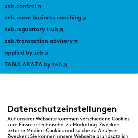
zeb.control
zeb.move business coaching
zeb.regulatory Hub
zeb.transaction advisory
applied by zeb
TABULARAZA by zeb
Digital Services Hub
findic
Datenschutzeinstellungen
Hilfen
Auf unserer Webseite kommen verschiedene Cookies
Sprache auswählen:
zum Einsatz: technische, zu Marketing-Zwecken,
externe Medien-Cookies und solche zu Analyse-
Zwecken; Sie können unsere Webseite grundsätzlich