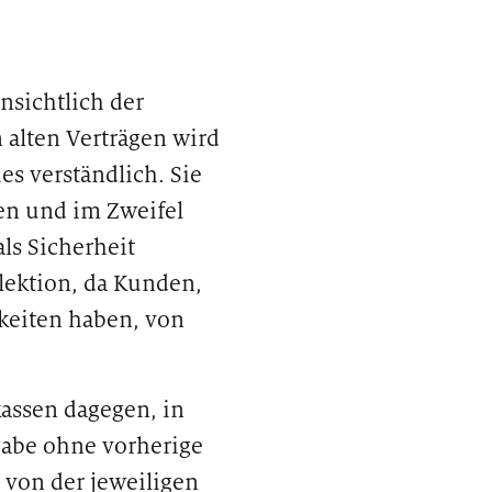
nsichtlich der
 alten Verträgen wird
es verständlich. Sie
ten und im Zweifel
ls Sicherheit
lektion, da Kunden,
keiten haben, von
AST
aus einem Praktikum eine Karriere bei
 werden kann
kassen dagegen, in
rgabe ohne vorherige
 von der jeweiligen