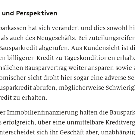
Sparkassen davon profitieren können
ist.
 und Perspektiven
parkassen hat sich verändert und dies sowohl hi
als auch des Neugeschäfts. Bei zuteilungsreifen
 Bausparkredit abgerufen. Aus Kundensicht ist di
en billigeren Kredit zu Tageskonditionen erhal
nslichen Bausparvertrag weiter ansparen sowie a
mischer Sicht droht hier sogar eine adverse Se
usparkredit abrufen, möglicherweise Schwierig
PUBLIKATION
PODC
edit zu erhalten.
OmniKI: Der Schlüssel zum Erfolg
Wie 
zeb
der Immobilienfinanzierung halten die Bauspar
s erfolgreich, über eine unmittelbare Kreditve
terscheidet sich ihr Geschäft aber, unabhängig