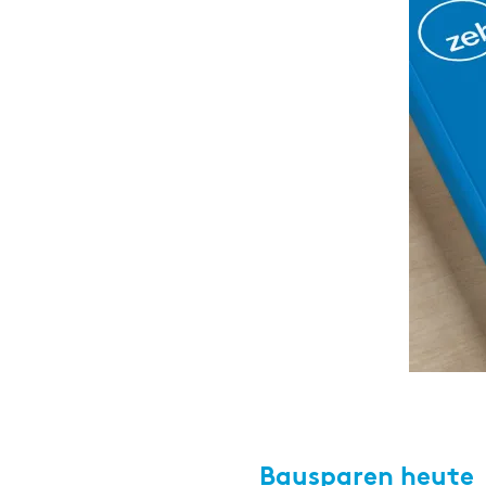
Großbanken
Digital Services Hub & Tools
Pfandbriefbanken
Diversität & Inklusion
Privatbanken
HR-Strategie & Management
Sparkassen
Investment & Asset Management
Landesförderbanken
IT-Compliance & Cyberresilienz
Nachhaltigkeit & ESG
Payments & Cards
Pricing & Ertrag
Bausparen heute