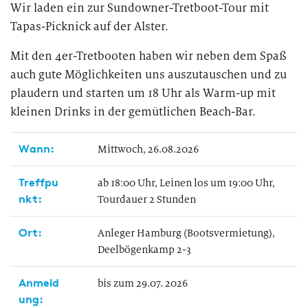
European Asset Management Study
Private Banking & Wealth
Wir laden ein zur Sundowner-Tretboot-Tour mit
2026
Management
Tapas-Picknick auf der Alster.
Kompositversicherer
Mit den 4er-Tretbooten haben wir neben dem Spaß
Regulierung & Sonderprüfungen
Krankenversicherer
auch gute Möglichkeiten uns auszutauschen und zu
plaudern und starten um 18 Uhr als Warm-up mit
Lebensversicherer
kleinen Drinks in der gemütlichen Beach-Bar.
Themen
für Financial Services
Spezialinstitute &
Wann:
Mittwoch, 26.08.2026
Transformationskompetenz entlang der gesamten
Techunternehmen
Wertschöpfungskette
Treffpu
ab 18:00 Uhr, Leinen los um 19:00 Uhr,
nkt:
Tourdauer 2 Stunden
Fintechs
Ort:
Anleger Hamburg (Bootsvermietung),
Leasinggesellschaften
Deelbögenkamp 2-3
Anmeld
bis zum 29.07. 2026
ung: