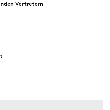
enden Vertretern
t