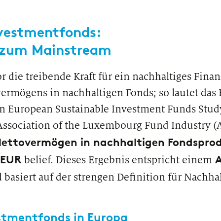
Sparkassen davon profitieren können
ist.
vestmentfonds:
e zum Mainstream
or die treibende Kraft für ein nachhaltiges Fin
ermögens in nachhaltigen Fonds; so lautet das 
en European Sustainable Investment Funds Stud
ssociation of the Luxembourg Fund Industry (A
Nettovermögen in nachhaltigen Fondsprod
PUBLIKATION
PODC
n EUR
A
belief. Dieses Ergebnis entspricht einem
OmniKI: Der Schlüssel zum Erfolg
Wie 
zeb
basiert auf der strengen Definition für Nachhal
stmentfonds in Europa