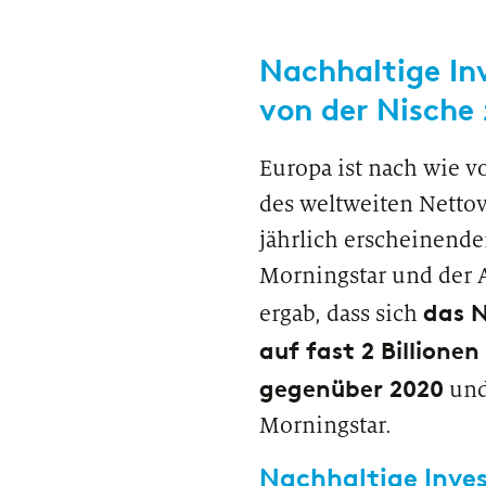
Private Banking & Wealth Management
Nachhaltige In
Regulierung & Sonderprüfungen
von der Nisch
Europa ist nach wie v
des weltweiten Nettov
jährlich erscheinend
Morningstar und der A
das 
ergab, dass sich
auf fast 2 Billione
gegenüber 2020
und 
Morningstar.
Nachhaltige Inve