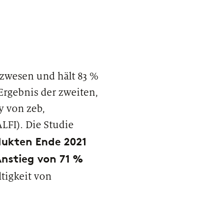
anzwesen und hält 83 %
Ergebnis der zweiten,
y von zeb,
LFI). Die Studie
ukten Ende 2021
AST
nstieg von 71 %
aus einem Praktikum eine Karriere bei
 werden kann
tigkeit von