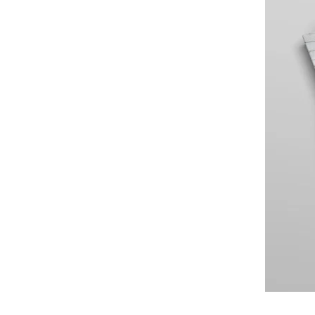
Großbanken
Digital Services Hub & Tools
Pfandbriefbanken
Diversität & Inklusion
Privatbanken
HR-Strategie & Management
Sparkassen
Investment & Asset Management
Landesförderbanken
IT-Compliance & Cyberresilienz
Nachhaltigkeit & ESG
Payments & Cards
Pricing & Ertrag