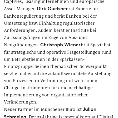
Captives, Leasingunternehmen und europäische
European Asset Management Study
Private Banking & Wealth
2026
Dirk Queisner
Asset-Manager.
ist Experte für
Management
Kompositversicherer
Bankenregulierung und berät Banken bei der
Umsetzung bzw. Einhaltung regulatorischer
Regulierung & Sonderprüfungen
Krankenversicherer
Anforderungen. Zudem berät er Institute bei
Lebensversicherer
Zulassungsfragen im Zuge von Aus- und
Christoph Wienert
Neugründungen.
ist Spezialist
Themen
für Financial Services
für strategische und operative Fragestellungen rund
Spezialinstitute &
um Betriebsthemen in der Sparkassen-
Transformationskompetenz entlang der gesamten
Techunternehmen
Wertschöpfungskette
Finanzgruppe. Seinen thematischen Schwerpunkt
setzt er dabei auf die zukunftsgerichtete Aufstellung
Fintechs
von Prozessen in Verbindung mit wirksamen
Change-Instrumenten für eine nachhaltige
Leasinggesellschaften
Implementierung von organisatorischen
Veränderungen.
Julian
Neuer Partner im Münchener Büro ist
Schmeing
. Der 33-Jährige ist spezialisiert auf Digital