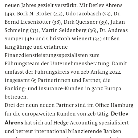
Genossenschaftsbanken
neuen Jahres gezielt verstärkt. Mit Detlev Ahrens
Digital Services Hub & Tools
(49), Bork N. Bröker (42), Udo Jacobasch (53), Dr.
Großbanken
Bernd Liesenkötter (38), Dirk Queisner (39), Julian
Insights
zeb - partners for
für Financial Services
change
Diversität & Inklusion
Schmeing (33), Martin Seidenberg (36), Dr. Andreas
Pfandbriefbanken
Sumper (46) und Christoph Wienert (34) stoßen
Die neuesten Nachrichten zu interessanten Veröffentlichungen,
Mit Unternehmergeist, strategischem Denken, aber vor
HR-Strategie & Management
Veranstaltungen, Pressemitteilungen, Interviews und vielem
langjährige und erfahrene
allem durch das Vertrauen unserer Kunden hat sich zeb
Privatbanken
mehr von zeb.
als eine der führenden Strategie-, Management- und IT-
Finanzdienstleistungsspezialisten zum
Investment & Asset Management
Beratungen für die europäische
Führungsteam der Unternehmensberatung. Damit
Sparkassen
Finanzdienstleistungsbranche etabliert.
umfasst der Führungskreis von zeb Anfang 2024
IT-Compliance & Cyberresilienz
Landesförderbanken
insgesamt 69 Partnerinnen und Partner, die
Mit unserer Unterstützung begegnen unsere Kunden
Banking- und Insurance-Kunden in ganz Europa
drängenden Themen und Herausforderungen, die sich
Nachhaltigkeit & ESG
Versicherungen
betreuen.
aus dem Wandel der Branche und neuen
Drei der neun neuen Partner sind im Office Hamburg
aufsichtsrechtlichen Anforderungen ergeben. Gemeinsam
Payments & Cards
Detlev
für die europaweiten Kunden von zeb tätig.
meistern wir die einzige Konstante – die Veränderung. Als
Themen
„partners for change“ begleiten wir Finanzintermediäre in
Ahrens
hat sich auf Hedge Accounting spezialisiert
Pricing & Ertrag
Europa bei ihrer erfolgreichen Transformation.
und betreut international bilanzierende Banken,
PUBLIKATION
Sparten