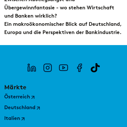
European Asset Management Study
Private Banking & Wealth
Übergewinnfantasie - wo stehen Wirtschaft
2026
Management
Kompositversicherer
und Banken wirklich?
Ein makroökonomischer Blick auf Deutschland,
Regulierung & Sonderprüfungen
Krankenversicherer
Europa und die Perspektiven der Bankindustrie.
Lebensversicherer
Themen
für Financial Services
Spezialinstitute &
Transformationskompetenz entlang der gesamten
Techunternehmen
Wertschöpfungskette
Fintechs
Märkte
Österreich
Leasinggesellschaften
Deutschland
Italien