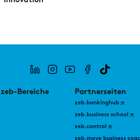
Sparkassen davon profitieren können
ist.
 zeb-Bereiche
Partnerseiten
PUBLIKATION
PODC
OmniKI: Der Schlüssel zum Erfolg
Wie 
zeb.bankinghub
zeb
zeb.business school
zeb.control
zeb.move business coa