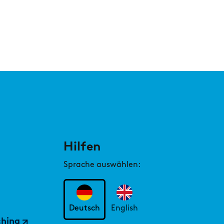
Hilfen
AST
aus einem Praktikum eine Karriere bei
Sprache auswählen:
 werden kann
Deutsch
English
ching