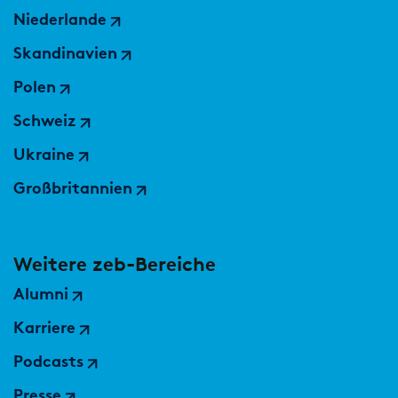
Niederlande
PUBLIKATION
Skandinavien
Marktstudie unter Versicherern:
Polen
Operations der Zukunft
Schweiz
Ukraine
Großbritannien
Weitere zeb-Bereiche
Alumni
Karriere
Podcasts
Presse