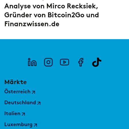
European Asset Management Study
Private Banking & Wealth
Analyse von Mirco Recksiek,
2026
Management
Kompositversicherer
Gründer von Bitcoin2Go und
Finanzwissen.de
Regulierung & Sonderprüfungen
Krankenversicherer
Lebensversicherer
Themen
für Financial Services
Spezialinstitute &
Transformationskompetenz entlang der gesamten
Techunternehmen
Wertschöpfungskette
Märkte
Fintechs
Österreich
Leasinggesellschaften
Deutschland
Italien
Luxemburg