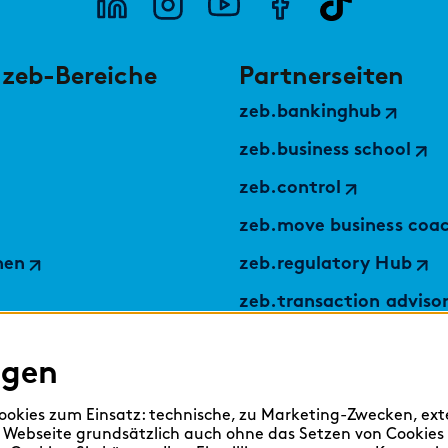
 zeb-Bereiche
Partnerseiten
zeb.bankinghub
zeb.business school
zeb.control
zeb.move business coa
nen
zeb.regulatory Hub
zeb.transaction adviso
applied by zeb
ngen
TABULARAZA by zeb
Digital Services Hub
okies zum Einsatz: technische, zu Marketing-Zwecken, ex
 Webseite grundsätzlich auch ohne das Setzen von Cookies