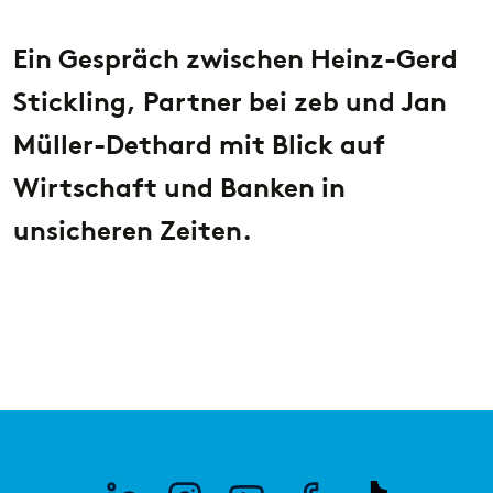
Sparkassen davon profitieren können
ist.
Ein Gespräch zwischen Heinz-Gerd
Stickling, Partner bei zeb und Jan
Müller-Dethard mit Blick auf
Wirtschaft und Banken in
unsicheren Zeiten.
PUBLIKATION
PODC
OmniKI: Der Schlüssel zum Erfolg
Wie 
zeb