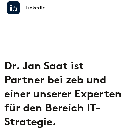
European Asset Management Study
Private Banking & Wealth
LinkedIn
2026
Management
Kompositversicherer
Regulierung & Sonderprüfungen
Krankenversicherer
Lebensversicherer
Themen
für Financial Services
Spezialinstitute &
Dr. Jan Saat ist
Transformationskompetenz entlang der gesamten
Techunternehmen
Wertschöpfungskette
Partner bei zeb und
Fintechs
einer unserer Experten
Leasinggesellschaften
für den Bereich IT-
Strategie.