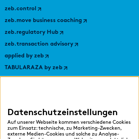
zeb.control
zeb.move business coaching
zeb.regulatory Hub
zeb.transaction advisory
applied by zeb
TABULARAZA by zeb
Digital Services Hub
findic
Datenschutzeinstellungen
Hilfen
Auf unserer Webseite kommen verschiedene Cookies
Sprache auswählen:
zum Einsatz: technische, zu Marketing-Zwecken,
externe Medien-Cookies und solche zu Analyse-