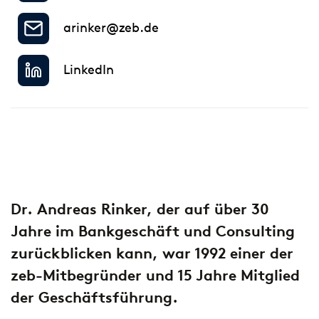
European Asset Management Study
Private Banking & Wealth
2026
Management
arinker@zeb.de
Kompositversicherer
Regulierung & Sonderprüfungen
Krankenversicherer
LinkedIn
Lebensversicherer
Themen
für Financial Services
Spezialinstitute &
Transformationskompetenz entlang der gesamten
Techunternehmen
Wertschöpfungskette
Dr. Andreas Rinker, der auf über 30
Fintechs
Jahre im Bankgeschäft und Consulting
Leasinggesellschaften
zurückblicken kann, war 1992 einer der
zeb-Mitbegründer und 15 Jahre Mitglied
der Geschäftsführung.