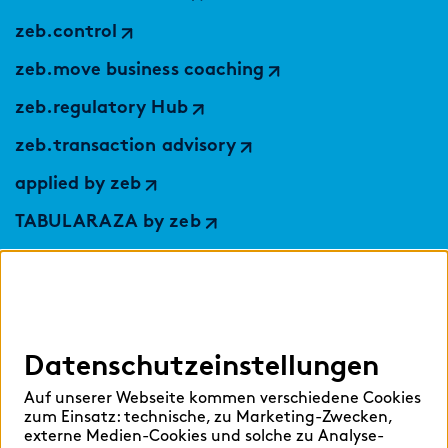
zeb.control
zeb.move business coaching
zeb.regulatory Hub
zeb.transaction advisory
applied by zeb
TABULARAZA by zeb
Digital Services Hub
findic
Datenschutzeinstellungen
Hilfen
Auf unserer Webseite kommen verschiedene Cookies
Sprache auswählen:
zum Einsatz: technische, zu Marketing-Zwecken,
externe Medien-Cookies und solche zu Analyse-