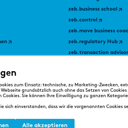
zeb.business school
zeb.control
zeb.move business coa
nen
zeb.regulatory Hub
zeb.transaction adviso
applied by zeb
ngen
TABULARAZA by zeb
Digital Services Hub
okies zum Einsatz: technische, zu Marketing-Zwecken, ex
 Webseite grundsätzlich auch ohne das Setzen von Cookies
findic
Cookies. Sie können Ihre Einwilligung zu ganzen Kategori
Sie sich einverstanden, dass wir die vorgenannten Cookies s
nen
Alle akzeptieren