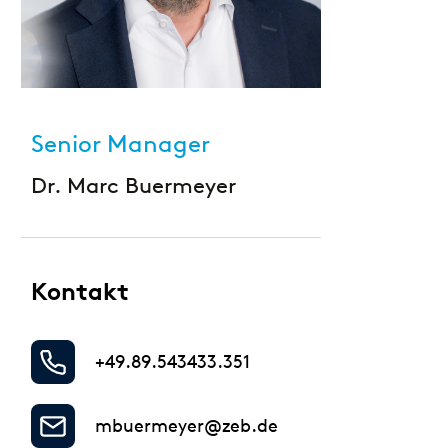
Großbanken
Digital Services Hub & Tools
Pfandbriefbanken
Diversität & Inklusion
Privatbanken
Senior Manager
HR-Strategie & Management
Sparkassen
Dr. Marc Buermeyer
Investment & Asset Management
Landesförderbanken
IT-Compliance & Cyberresilienz
Kontakt
Nachhaltigkeit & ESG
+49.89.543433.351
Payments & Cards
Pricing & Ertrag
mbuermeyer@zeb.de