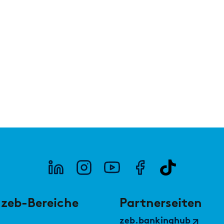
Sparkassen davon profitieren können
ist.
PUBLIKATION
PODC
OmniKI: Der Schlüssel zum Erfolg
Wie 
zeb
 zeb-Bereiche
Partnerseiten
zeb.bankinghub