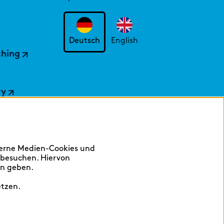
Deutsch
English
ching
ry
terne Medien-Cookies und
 besuchen. Hiervon
en geben.
etzen.