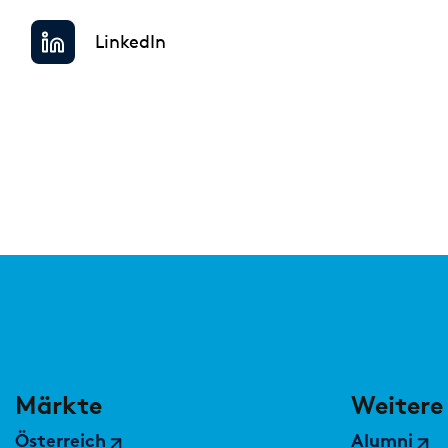
Private Banking & Wealth Management
LinkedIn
Regulierung & Sonderprüfungen
Märkte
Weitere
Österreich
Alumni