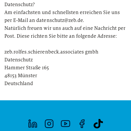
Zukunftstrends exklusiv: Robotics,
Private Banking & Wealth
Datenschutz?
Longevity und Kernfusion
Management
Am einfachsten und schnellsten erreichen Sie uns
Kompositversicherer
per E-Mail an datenschutz@zeb.de.
Regulierung & Sonderprüfungen
Krankenversicherer
Natürlich freuen wir uns auch auf eine Nachricht per
Post. Diese richten Sie bitte an folgende Adresse:
Lebensversicherer
zeb.rolfes.schierenbeck.associates gmbh
Themen
für Financial Services
Datenschutz
Spezialinstitute &
Transformationskompetenz entlang der gesamten
Hammer Straße 165
Techunternehmen
Wertschöpfungskette
48153 Münster
Deutschland
Your search unfortunately did not yield any results. Please
Fintechs
change your search criteria and try again.
Leasinggesellschaften