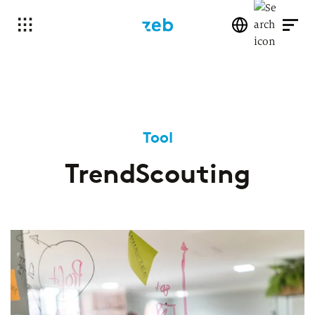
Tool
TrendScouting