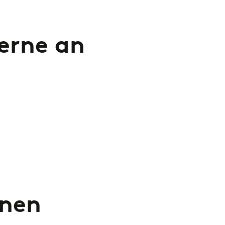
gerne an
onen