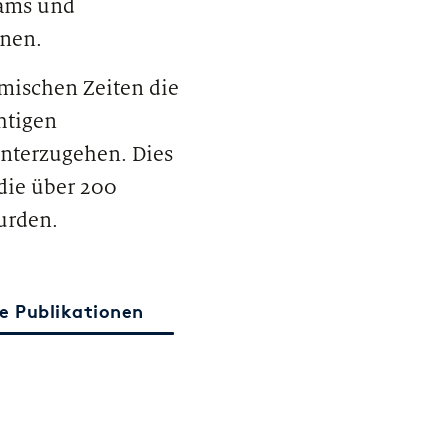
Teams und
nnen.
rmischen Zeiten die
htigen
 unterzugehen. Dies
 die über 200
urden.
e Publikationen