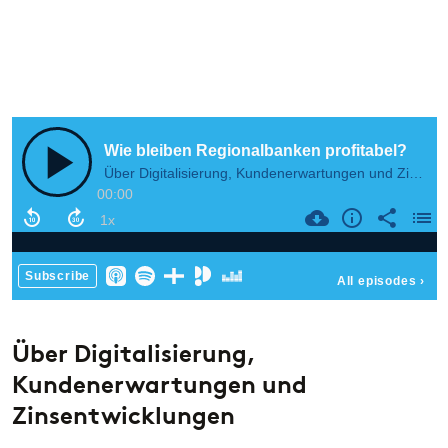
Kompositversicherer
Krankenversicherer
PODCAST
PUBLI
Lebensversicherer
EU-Entgelttransparenzrichtlinie vertagt?
Die 
Von wegen!
Über Digitalisierung,
Kundenerwartungen und
Zinsentwicklungen
PUBLIKATION
PODC