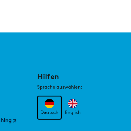
nftstrends exklusiv: Robotics, Longevity
Kernfusion
Hilfen
Sprache auswählen:
AST
das EU-AML-Paket Finanzinstitute zum
enken zwingt
Deutsch
English
ching