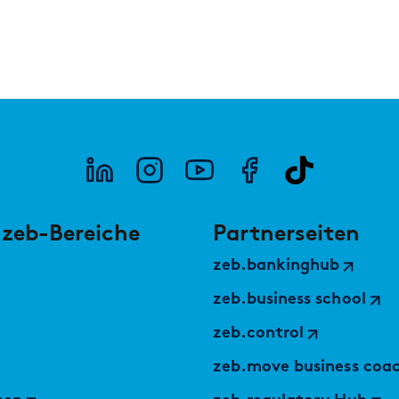
Marktstudie unter Versicherern: Operations
Zuku
der Zukunft
und 
 zeb-Bereiche
Partnerseiten
zeb.bankinghub
PODCAST
PODC
zeb.business school
11 % Wachstum, kaum bekannt: Private
Wie 
Banking in Deutschland
Umd
zeb.control
zeb.move business coa