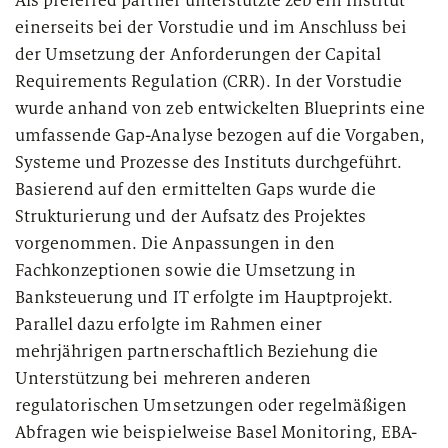
Als preferred partner unterstützte zeb ein Institut
EU-Entgelttransparenzrichtlinie
Private Banking & Wealth
einerseits bei der Vorstudie und im Anschluss bei
vertagt? Von wegen!
Management
Kompositversicherer
der Umsetzung der Anforderungen der Capital
Requirements Regulation (CRR). In der Vorstudie
Regulierung & Sonderprüfungen
Krankenversicherer
wurde anhand von zeb entwickelten Blueprints eine
umfassende Gap-Analyse bezogen auf die Vorgaben,
Lebensversicherer
Systeme und Prozesse des Instituts durchgeführt.
Themen
für Financial Services
Basierend auf den ermittelten Gaps wurde die
Spezialinstitute &
Strukturierung und der Aufsatz des Projektes
Transformationskompetenz entlang der gesamten
Techunternehmen
vorgenommen. Die Anpassungen in den
Wertschöpfungskette
Fachkonzeptionen sowie die Umsetzung in
Your search unfortunately did not yield any results. Please
Banksteuerung und IT erfolgte im Hauptprojekt.
Fintechs
change your search criteria and try again.
Parallel dazu erfolgte im Rahmen einer
Leasinggesellschaften
mehrjährigen partnerschaftlich Beziehung die
Unterstützung bei mehreren anderen
regulatorischen Umsetzungen oder regelmäßigen
Abfragen wie beispielweise Basel Monitoring, EBA-