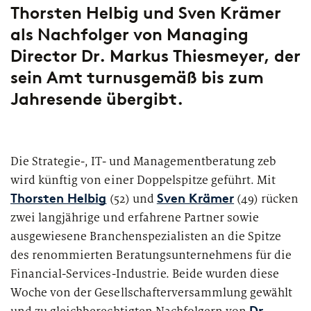
Genossenschaftsbanken
Thorsten Helbig und Sven Krämer
Digital Services Hub & Tools
als Nachfolger von Managing
Großbanken
Director Dr. Markus Thiesmeyer, der
Insights
zeb - partners for
für Financial Services
change
Diversität & Inklusion
Pfandbriefbanken
sein Amt turnusgemäß bis zum
Die neuesten Nachrichten zu interessanten Veröffentlichungen,
Mit Unternehmergeist, strategischem Denken, aber vor
Jahresende übergibt.
HR-Strategie & Management
Veranstaltungen, Pressemitteilungen, Interviews und vielem
allem durch das Vertrauen unserer Kunden hat sich zeb
Privatbanken
mehr von zeb.
als eine der führenden Strategie-, Management- und IT-
Investment & Asset Management
Beratungen für die europäische
Sparkassen
Finanzdienstleistungsbranche etabliert.
Die Strategie-, IT- und Managementberatung zeb
IT-Compliance & Cyberresilienz
Landesförderbanken
wird künftig von einer Doppelspitze geführt. Mit
Mit unserer Unterstützung begegnen unsere Kunden
Thorsten Helbig
Sven Krämer
(52) und
(49) rücken
drängenden Themen und Herausforderungen, die sich
Nachhaltigkeit & ESG
zwei langjährige und erfahrene Partner sowie
Versicherungen
aus dem Wandel der Branche und neuen
ausgewiesene Branchenspezialisten an die Spitze
aufsichtsrechtlichen Anforderungen ergeben. Gemeinsam
Payments & Cards
des renommierten Beratungsunternehmens für die
meistern wir die einzige Konstante – die Veränderung. Als
Themen
Financial-Services-Industrie. Beide wurden diese
„partners for change“ begleiten wir Finanzintermediäre in
Pricing & Ertrag
Europa bei ihrer erfolgreichen Transformation.
Woche von der Gesellschafterversammlung gewählt
PODCAST
Sparten